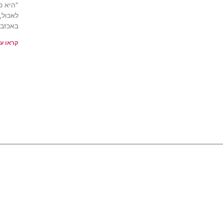
"היא כ
לאכול,
באכזבה
קראו עו