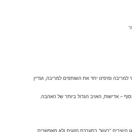
naamaesh20@gmai
מעלה אדומים
ר
 למריבה ומיפינו יחד את השותפים למריבה, ועדיין
סוף – אדישות, האויב הגדול ביותר של האהבה.
לגן היוצרים "רעש" במערכת הזוגית ולא מאפשרים