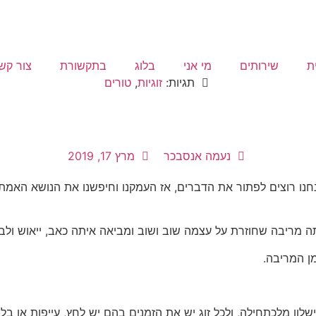
l.com
052-6898284
ת
שירותים
מי אני
בלוג
בתקשורת
צור קש
תגיות:
זוגיות
,
טורים
נעמה אנסבכר
מרץ 17, 2019
אנחנו רוצים לפתור את הדברים, אז העמקנו וחיפשנו את הנושא האמתי
תה מריבה שחוזרת על עצמה שוב ושוב ומביאה איתה כאב, ייאוש ולב
מן המריבה.
שלון מלכתחילה, ולכל זוג יש את הזמנים בהם יש לחץ, עייפות או ב