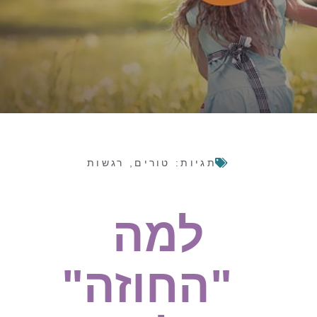
תגיות:
טורים
,
רגשות
למה
"החוזה"