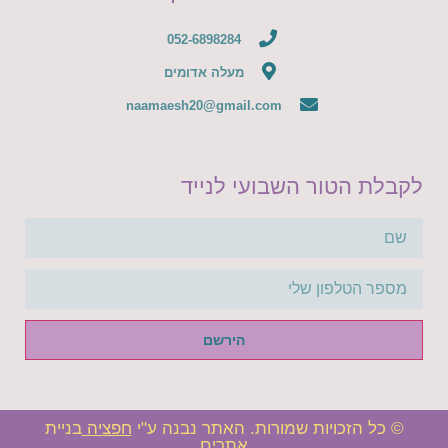
052-6898284
מעלה אדומים
naamaesh20@gmail.com
לקבלת הטור השבועי לנייד
הירשם
© כל הזכויות שמורות. האתר נבנה ע"י
חפציה
בניית
אתרים