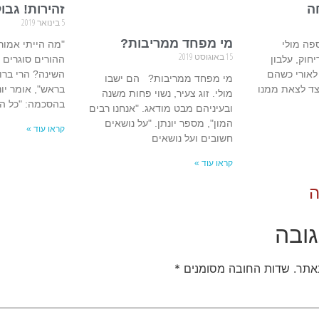
ה
זהירות! גבו
5 בינואר 2019
מי מפחד ממריבות?
פה מולי
"מה הייתי אמור
15 באוגוסט 2019
חוק, עלבון
ההורים סוגרים 
 לאורי כשהם
השינה? הרי ברור
מי מפחד ממריבות? הם ישבו
יצד לצאת ממנו
בראש", אומר יונ
מולי. זוג צעיר, נשוי פחות משנה
בהסכמה: "כל ה
ובעיניהם מבט מודאג. "אנחנו רבים
המון", מספר יונתן. "על נושאים
קראו עוד »
חשובים ועל נושאים
קראו עוד »
ה
ובה
אתר.
שדות החובה מסומנים
*