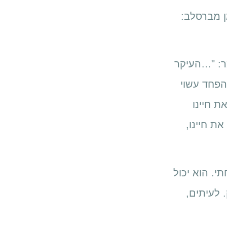
ן מברסלב:
מר: "…העיקר
הפחד עשוי
ת חיינו
ת חיינו,
י. הוא יכול
 לעיתים,