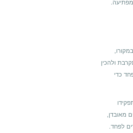
מקורו,
קרבת ולהכין
חד כדי
פקידו
ם מאובדן,
דים לפחד.