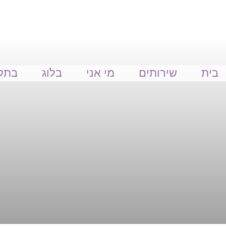
052-68
naamaesh20@gmail.com
מעלה אדו
בית
שירותים
מי אני
בלוג
בתק