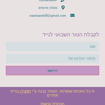
052-6898284
מעלה אדומים
naamaesh20@gmail.com
לקבלת הטור השבועי לנייד
הירשם
© כל הזכויות שמורות. האתר נבנה ע"י
חפציה
בניית
אתרים
הצהרת נגישות